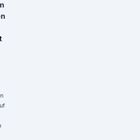
m
en
t
en
uf
n