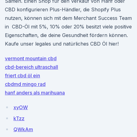
Samen. Einen Shop für den Verkauf von Hanf oder
CBD konfigurieren Plus-Händler, die Shopify Plus
nutzen, können sich mit dem Merchant Success Team
in CBD-Öl mit 5%, 10% oder 20% besitzt viele positive
Eigenschaften, die deine Gesundheit fördern können.
Kaufe unser legales und natürliches CBD Öl hier!
vermont mountain cbd
cbd-bereich ultraschall
friert cbd öl ein
cbdmd mingo rad
hanf anders als marihuana
xyOW
kTzz
QWkAm