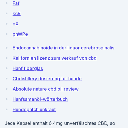
Faf
kcR
oX
pnWPe
Endocannabinoide in der liquor cerebrospinalis
Kalifornien lizenz zum verkauf von cbd
Hanf fiberglas
Cbdistillery dosierung für hunde
Absolute nature cbd oil review
Hanfsamenöl-wörterbuch
Hundepatch unkraut
Jede Kapsel enthält 6,4mg unverfälschtes CBD, so