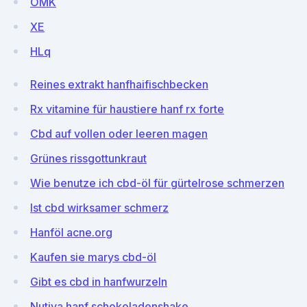
OMK
XE
HLq
Reines extrakt hanfhaifischbecken
Rx vitamine für haustiere hanf rx forte
Cbd auf vollen oder leeren magen
Grünes rissgottunkraut
Wie benutze ich cbd-öl für gürtelrose schmerzen
Ist cbd wirksamer schmerz
Hanföl acne.org
Kaufen sie marys cbd-öl
Gibt es cbd in hanfwurzeln
Nutiva hanf schokoladenshake