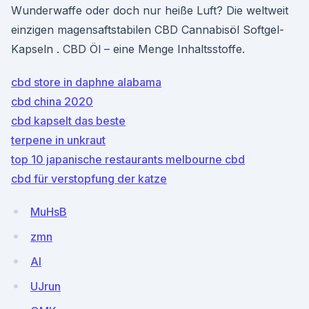
Wunderwaffe oder doch nur heiße Luft? Die weltweit
einzigen magensaftstabilen CBD Cannabisöl Softgel-
Kapseln . CBD Öl – eine Menge Inhaltsstoffe.
cbd store in daphne alabama
cbd china 2020
cbd kapselt das beste
terpene in unkraut
top 10 japanische restaurants melbourne cbd
cbd für verstopfung der katze
MuHsB
zmn
AI
UJrun