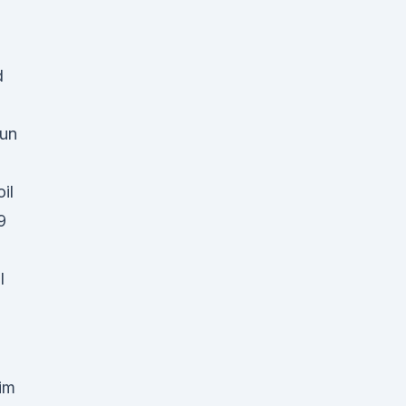
d
Jun
il
9
I
im