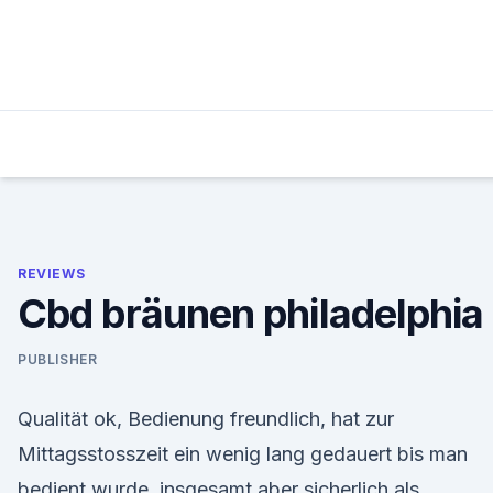
Skip
to
content
REVIEWS
Cbd bräunen philadelphia
PUBLISHER
Qualität ok, Bedienung freundlich, hat zur
Mittagsstosszeit ein wenig lang gedauert bis man
bedient wurde, insgesamt aber sicherlich als